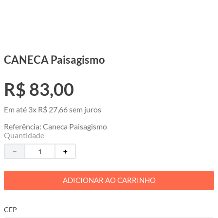
CANECA Paisagismo
R$
83
,
00
Em até
3
x
R$
27
,
66
sem juros
Referência
:
Caneca Paisagismo
Quantidade
－
＋
ADICIONAR AO CARRINHO
CEP