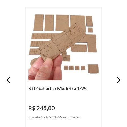
Kit Gabarito Madeira 1:25
R$
245
,
00
Em até
3
x
R$
81
,
66
sem juros