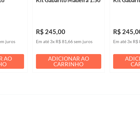
R$
245
,
00
R$
245
,
0
em juros
Em até
3
x
R$
81
,
66
sem juros
Em até
3
x
R$
R AO
ADICIONAR AO
ADIC
HO
CARRINHO
CA