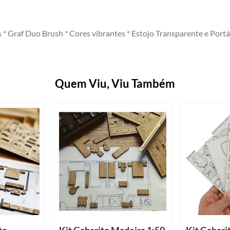
is * Graf Duo Brush * Cores vibrantes * Estojo Transparente e Por
Quem Viu, Viu Também
to
Kit Gabarito Madeira 1:50
Kit Gabari