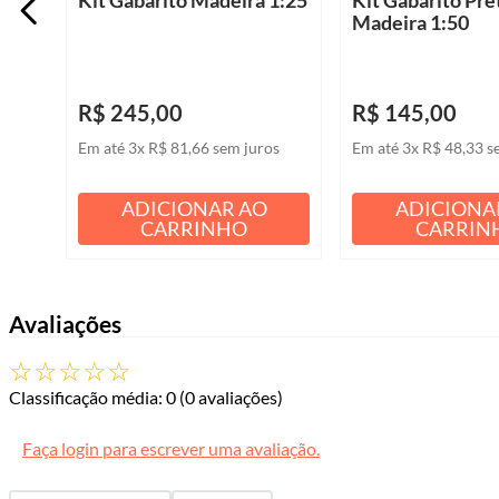
Madeira 1:50
R$
245
,
00
R$
145
,
00
Em até
3
x
R$
81
,
66
sem juros
Em até
3
x
R$
48
,
33
s
ADICIONAR AO
ADICIONA
CARRINHO
CARRIN
Avaliações
☆
☆
☆
☆
☆
Classificação média: 0
(0 avaliações)
Faça login para escrever uma avaliação.