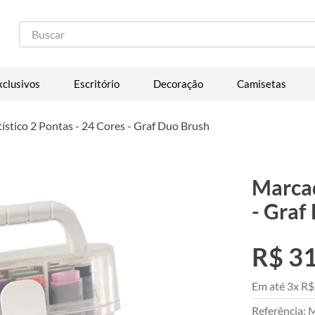
Buscar
xclusivos
Escritório
Decoração
Camisetas
ístico 2 Pontas - 24 Cores - Graf Duo Brush
Marcad
- Graf
R$
3
Em até
3
x
R$
Referência
:
M