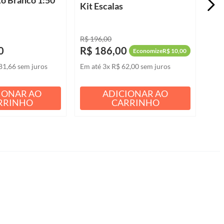
Kit Escalas
R$
196
,
00
0
R$
186
,
00
Economize
R$
10
,
00
81
,
66
sem juros
Em até
3
x
R$
62
,
00
sem juros
IONAR AO
ADICIONAR AO
RRINHO
CARRINHO