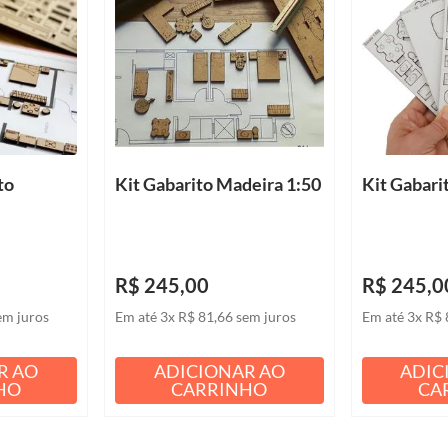
to
Kit Gabarito Madeira 1:50
Kit Gabari
R$
245
,
00
R$
245
,
0
em juros
Em até
3
x
R$
81
,
66
sem juros
Em até
3
x
R$
R AO
ADICIONAR AO
ADIC
HO
CARRINHO
CA