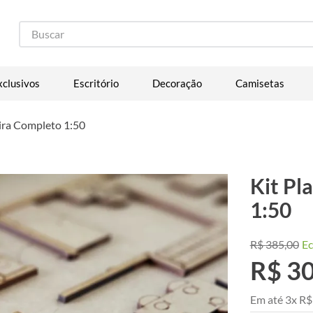
Buscar
xclusivos
Escritório
Decoração
Camisetas
ira Completo 1:50
Kit Pl
1:50
R$
385
,
00
E
R$
3
Em até
3
x
R$