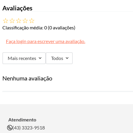
Avaliações
☆
☆
☆
☆
☆
Classificação média: 0
(0 avaliações)
Faça login para escrever uma avaliação.
Mais recentes
Todos
Nenhuma avaliação
Atendimento
(43) 3323-9518