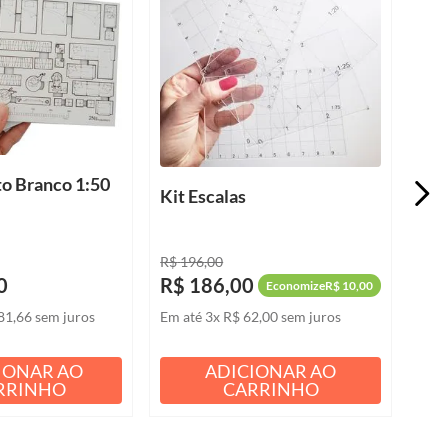
to Branco 1:50
Kit Escalas
R$
196
,
00
0
R$
186
,
00
Economize
R$
10
,
00
81
,
66
sem juros
Em até
3
x
R$
62
,
00
sem juros
IONAR AO
ADICIONAR AO
RRINHO
CARRINHO