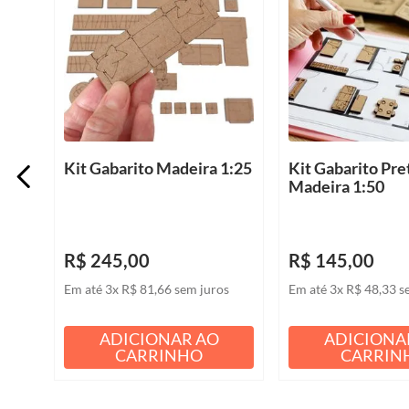
Kit Gabarito Madeira 1:25
Kit Gabarito Pre
Madeira 1:50
R$
245
,
00
R$
145
,
00
Em até
3
x
R$
81
,
66
sem juros
Em até
3
x
R$
48
,
33
s
ADICIONAR AO
ADICIONA
CARRINHO
CARRIN