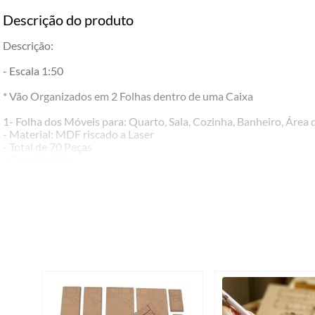
Descrição do produto
Descrição:
- Escala 1:50
* Vão Organizados em 2 Folhas dentro de uma Caixa
1- Folha dos Móveis para: Quarto, Sala, Cozinha, Banheiro, Área
- Material: MDF riscado a Laser
- Total de 70 Peças
- Cor: Madeira
2- Folha com Paredes, Portas e Janelas.
- Material: MDF com Risco a Laser
- Total de 150 Peças
- Cor: Madeira
- Medida da cada Folha: 30 cm X 20 cm
- Medida da Caixa: 32 cm X 23 cm x 3cm
*Acompanha uma Folha Quadriculada na escala 1:50