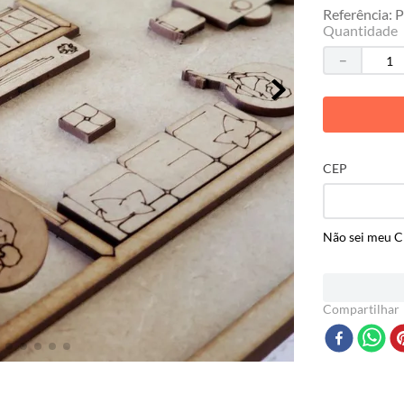
Referência
:
P
Quantidade
－
CEP
Não sei meu 
Compartilhar