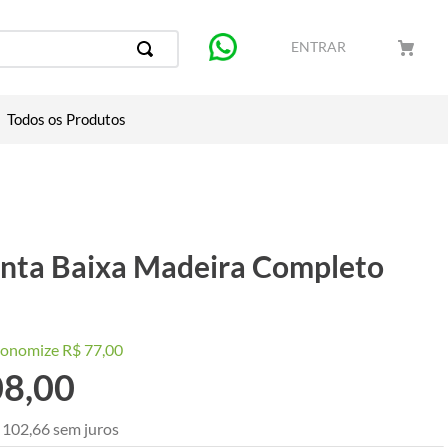
ENTRAR
Todos os Produtos
anta Baixa Madeira Completo
conomize
R$
77
,
00
08
,
00
102
,
66
sem juros